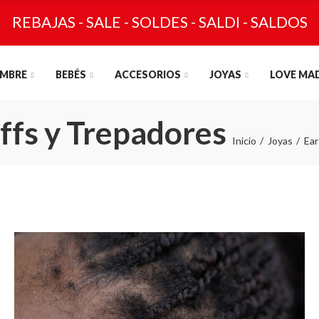
REBAJAS - SALE - SOLDES - SALDI - SALDOS
MBRE
BEBÉS
ACCESORIOS
JOYAS
LOVE MA
uffs y Trepadores
Inicio
Joyas
Ear