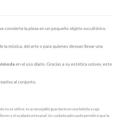
que convierte la pieza en un pequeño objeto escultórico.
e la música, del arte o para quienes desean llevar una
 cómoda
en el uso diario. Gracias a su estética unisex, este
reativo al conjunto.
 no se utilice, es aconsejable guardarlo en una bolsita o caja
elieves y el acabado artesanal. Un cuidado adecuado permitirá que la