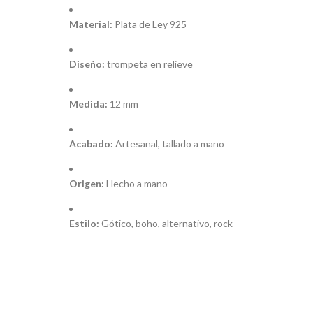
Material:
Plata de Ley 925
Diseño:
trompeta en relieve
Medida:
12 mm
Acabado:
Artesanal, tallado a mano
Origen:
Hecho a mano
Estilo:
Gótico, boho, alternativo, rock