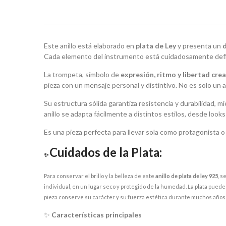
Este anillo está elaborado en
plata de Ley
y presenta un
Cada elemento del instrumento está cuidadosamente defini
La trompeta, símbolo de
expresión, ritmo y libertad crea
pieza con un mensaje personal y distintivo. No es solo un a
Su estructura sólida garantiza resistencia y durabilidad, m
anillo se adapta fácilmente a distintos estilos, desde lo
Es una pieza perfecta para llevar sola como protagonista o 
Cuidados de la Plata:
✨
Para conservar el brillo y la belleza de este
anillo de plata de ley 925
, s
individual, en un lugar seco y protegido de la humedad. La plata pued
pieza conserve su carácter y su fuerza estética durante muchos años
✨
Características principales