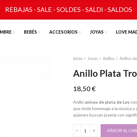
REBAJAS - SALE - SOLDES - SALDI - SALDOS
MBRE
BEBÉS
ACCESORIOS
JOYAS
LOVE MA
Inicio
Joyas
Anillos
Anillos de
Anillo Plata T
18,50 €
Anillo
unisex de plata de Ley
con
que rinde homenaje a la música y a 
quienes buscan joyería con signif
AÑADIR AL CAR