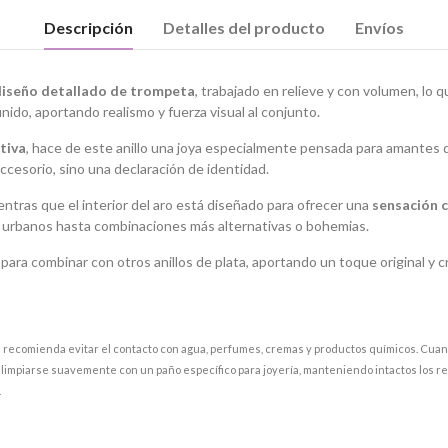
Descripción
Detalles del producto
Envíos
diseño detallado de trompeta
, trabajado en relieve y con volumen, lo 
do, aportando realismo y fuerza visual al conjunto.
tiva
, hace de este anillo una joya especialmente pensada para amantes d
ccesorio, sino una declaración de identidad.
ientras que el interior del aro está diseñado para ofrecer una
sensación
oks urbanos hasta combinaciones más alternativas o bohemias.
para combinar con otros anillos de plata, aportando un toque original y c
e recomienda evitar el contacto con agua, perfumes, cremas y productos químicos. Cuando
e limpiarse suavemente con un paño específico para joyería, manteniendo intactos los r
.