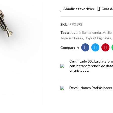
Añadir a favoritos
Guía de
SKU:
PPX193
Tags:
Joyería Samarkanda
Anillo
Joyería Unisex
Joyas Originales
Certificado SSL
La platafor
con la transferencia de dat
encriptados.
Devoluciones
Podrás hacer 