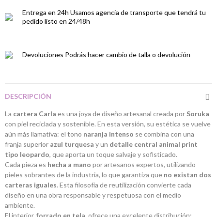
Entrega en 24h
Usamos agencia de transporte que tendrá tu
pedido listo en 24/48h
Devoluciones
Podrás hacer cambio de talla o devolución
DESCRIPCIÓN
La
cartera Carla
es una joya de diseño artesanal creada por
Soruka
con piel reciclada y sostenible. En esta versión, su estética se vuelve
aún más llamativa: el tono
naranja intenso
se combina con una
franja superior
azul turquesa
y un
detalle central animal print
tipo leopardo
, que aporta un toque salvaje y sofisticado.
Cada pieza es
hecha a mano
por artesanos expertos, utilizando
pieles sobrantes de la industria, lo que garantiza que
no existan dos
carteras iguales
. Esta filosofía de reutilización convierte cada
diseño en una obra responsable y respetuosa con el medio
ambiente.
El interior,
forrado en tela
, ofrece una excelente distribución: