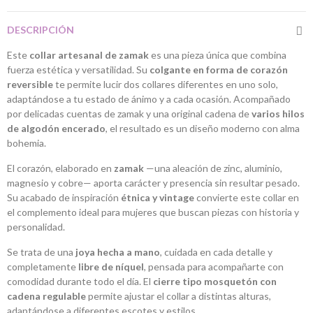
DESCRIPCIÓN
Este
collar artesanal de zamak
es una pieza única que combina
fuerza estética y versatilidad. Su
colgante en forma de corazón
reversible
te permite lucir dos collares diferentes en uno solo,
adaptándose a tu estado de ánimo y a cada ocasión. Acompañado
por delicadas cuentas de zamak y una original cadena de
varios hilos
de algodón encerado
, el resultado es un diseño moderno con alma
bohemia.
El corazón, elaborado en
zamak
—una aleación de zinc, aluminio,
magnesio y cobre— aporta carácter y presencia sin resultar pesado.
Su acabado de inspiración
étnica y vintage
convierte este collar en
el complemento ideal para mujeres que buscan piezas con historia y
personalidad.
Se trata de una
joya hecha a mano
, cuidada en cada detalle y
completamente
libre de níquel
, pensada para acompañarte con
comodidad durante todo el día. El
cierre tipo mosquetón con
cadena regulable
permite ajustar el collar a distintas alturas,
adaptándose a diferentes escotes y estilos.