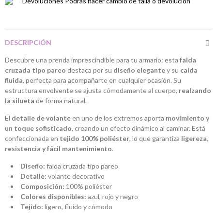
Devoluciones
Podrás hacer cambio de talla o devolución
DESCRIPCIÓN
Descubre una prenda imprescindible para tu armario: esta
falda
cruzada tipo pareo
destaca por su
diseño elegante
y su
caída
fluida
, perfecta para acompañarte en cualquier ocasión. Su
estructura envolvente se ajusta cómodamente al cuerpo,
realzando
la silueta
de forma natural.
El
detalle de volante
en uno de los extremos aporta
movimiento y
un toque sofisticado
, creando un efecto dinámico al caminar. Está
confeccionada en
tejido 100% poliéster
, lo que garantiza
ligereza,
resistencia y fácil mantenimiento
.
Diseño:
falda cruzada tipo pareo
Detalle:
volante decorativo
Composición:
100% poliéster
Colores disponibles:
azul, rojo y negro
Tejido:
ligero, fluido y cómodo