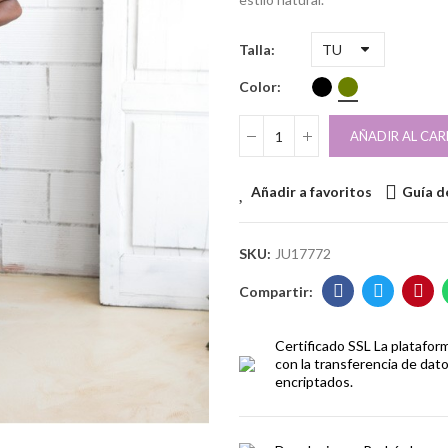
Talla
Color
AÑADIR AL CAR
Añadir a favoritos
Guía de
SKU:
JU17772
Certificado SSL
La platafor
con la transferencia de dat
encriptados.