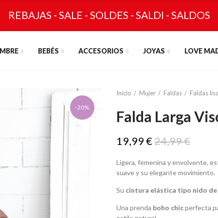
REBAJAS - SALE - SOLDES - SALDI - SALDOS
MBRE
BEBÉS
ACCESORIOS
JOYAS
LOVE MA
Inicio
Mujer
Faldas
Faldas lis
-20%
Falda Larga Vis
19,99 €
24,99 €
Ligera, femenina y envolvente, e
suave y su elegante movimiento.
Su
cintura elástica tipo nido de
Una prenda
boho chic
perfecta pa
estilo natural.