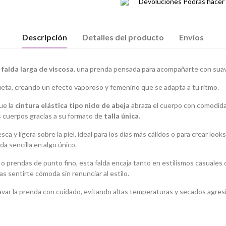
Devoluciones
Podrás hacer 
Descripción
Detalles del producto
Envíos
a
falda larga de viscosa
, una prenda pensada para acompañarte con sua
silueta, creando un efecto vaporoso y femenino que se adapta a tu ritmo.
ue la
cintura elástica tipo nido de abeja
abraza el cuerpo con comodidad
es cuerpos gracias a su formato de
talla única
.
sca y ligera sobre la piel, ideal para los días más cálidos o para crear look
a sencilla en algo único.
o prendas de punto fino, esta falda encaja tanto en estilismos casuales
 sentirte cómoda sin renunciar al estilo.
lavar la prenda con cuidado, evitando altas temperaturas y secados agres