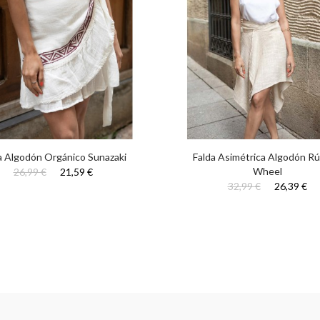
a Algodón Orgánico Sunazaki
Falda Asimétrica Algodón Rú
Wheel
26,99 €
21,59 €
32,99 €
26,39 €