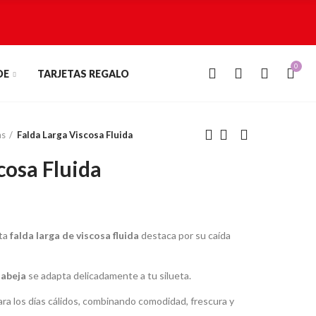
0
0
DE
TARJETAS REGALO
as
Falda Larga Viscosa Fluida
cosa Fluida
sta
falda larga de viscosa fluida
destaca por su caída
 abeja
se adapta delicadamente a tu silueta.
ra los días cálidos, combinando comodidad, frescura y