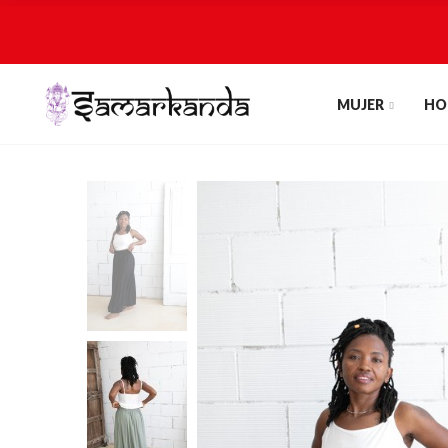
MUJER
HO