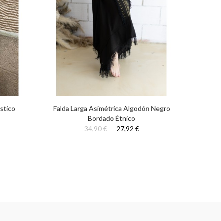
stico
Falda Larga Asimétrica Algodón Negro
Falda
Bordado Étnico
34,90 €
27,92 €