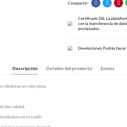
Certificado SSL
La platafor
con la transferencia de dat
encriptados.
Devoluciones
Podrás hacer 
Descripción
Detalles del producto
Envíos
cilindricas en color plata.
e alta calidad,
eslumbrante en tu cuello.
mporal que nunca pasa de moda.