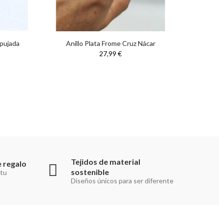
epujada
Anillo Plata Frome Cruz Nácar
An
27,99 €
Tejidos de material
 regalo
sostenible
 tu
Diseños únicos para ser diferente