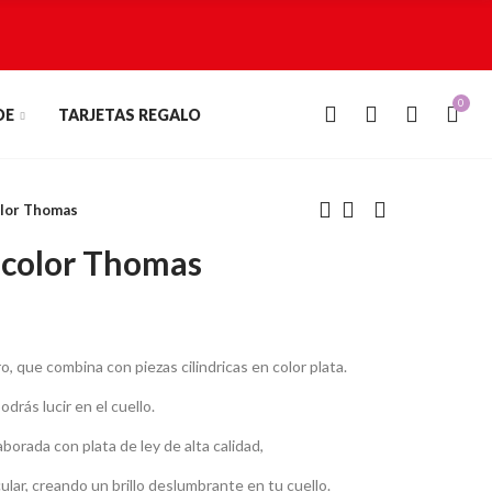
0
0
DE
TARJETAS REGALO
olor Thomas
icolor Thomas
, que combina con piezas cilindricas en color plata.
drás lucir en el cuello.
orada con plata de ley de alta calidad,
lar, creando un brillo deslumbrante en tu cuello.