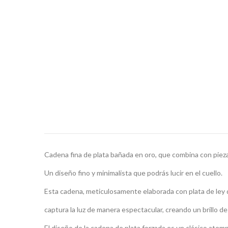
Cadena fina de plata bañada en oro, que combina con piezas 
Un diseño fino y minimalista que podrás lucir en el cuello.
Esta cadena, meticulosamente elaborada con plata de ley d
captura la luz de manera espectacular, creando un brillo d
El diseño de la cadena de plata forzada es un clásico ate