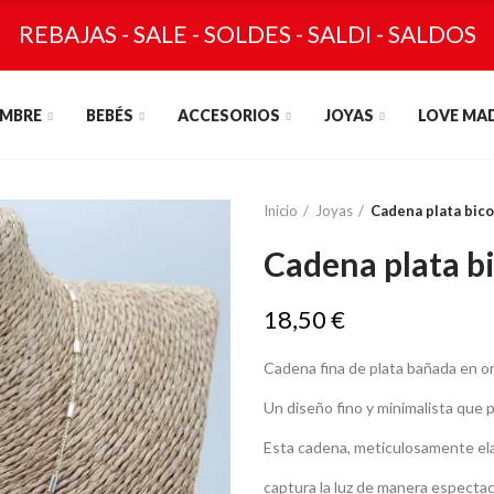
REBAJAS - SALE - SOLDES - SALDI - SALDOS
MBRE
BEBÉS
ACCESORIOS
JOYAS
LOVE MA
Inicio
Joyas
Cadena plata bic
Cadena plata b
18,50 €
Cadena fina de plata bañada en oro
Un diseño fino y minimalista que po
Esta cadena, meticulosamente elab
captura la luz de manera espectacu