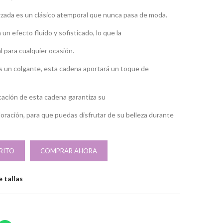
orzada es un clásico atemporal que nunca pasa de moda.
n efecto fluido y sofisticado, lo que la
 para cualquier ocasión.
es un colgante, esta cadena aportará un toque de
ricación de esta cadena garantiza su
oloración, para que puedas disfrutar de su belleza durante
RITO
COMPRAR AHORA
 tallas