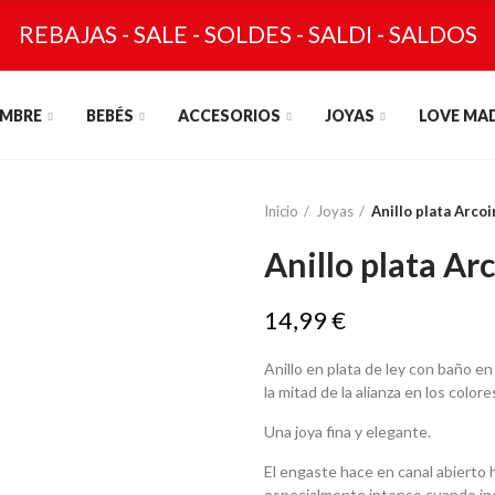
REBAJAS - SALE - SOLDES - SALDI - SALDOS
MBRE
BEBÉS
ACCESORIOS
JOYAS
LOVE MA
Inicio
Joyas
Anillo plata Arcoi
Anillo plata Ar
14,99 €
Anillo en plata de ley con baño en
la mitad de la alianza en los colores
Una joya fina y elegante.
El engaste hace en canal abierto 
especialmente intenso cuando inci