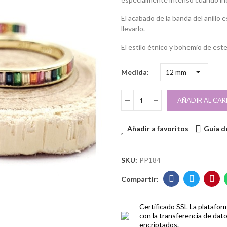
El acabado de la banda del anill
llevarlo.
El estilo étnico y bohemio de este 
Medida
AÑADIR AL CAR
Añadir a favoritos
Guía de
SKU:
PP184
Certificado SSL
La platafor
con la transferencia de dat
encriptados.