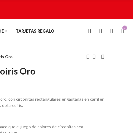
0
0
DE
TARJETAS REGALO
ris Oro
coiris Oro
 oro, con circonitas rectangulares engastadas en carril en
 del arcoiris.
hace que el juego de colores de circonitas sea
de la luz.