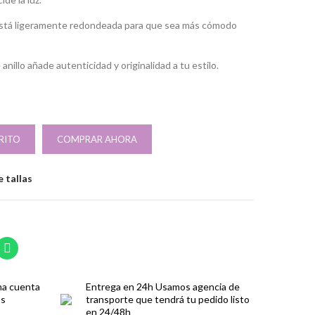
o está ligeramente redondeada para que sea más cómodo
anillo añade autenticidad y originalidad a tu estilo.
RITO
COMPRAR AHORA
 tallas
ma cuenta
Entrega en 24h
Usamos agencia de
os
transporte que tendrá tu pedido listo
en 24/48h