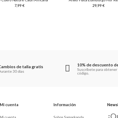
7,99 €
29,99 €
10% de descuento de
Cambios de talla gratis
Suscríbete para obtener
urante 30 días
código.
Mi cuenta
Información
Newsl
¿Q
Mi cuenta
Sobre Samarkanda