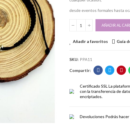
desde eventos formales hasta oca
AÑADIR AL CAR
Añadir a favoritos
Guía de
SKU:
PPA11
Certificado SSL
La platafor
con la transferencia de dat
encriptados.
Devoluciones
Podrás hacer 