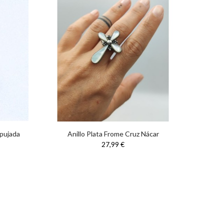
epujada
Anillo Plata Frome Cruz Nácar
An
27,99 €