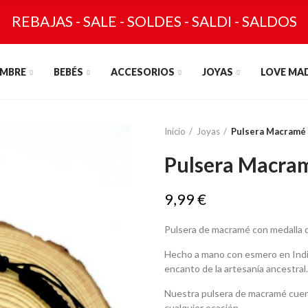
REBAJAS - SALE - SOLDES - SALDI - SALDOS
MBRE
BEBÉS
ACCESORIOS
JOYAS
LOVE MA
Inicio
Joyas
Pulsera Macramé 
Pulsera Macram
9,99 €
Pulsera de macramé con medalla d
Hecho a mano con esmero en India,
encanto de la artesanía ancestral.
Nuestra pulsera de macramé cuent
cualquier ocasión,