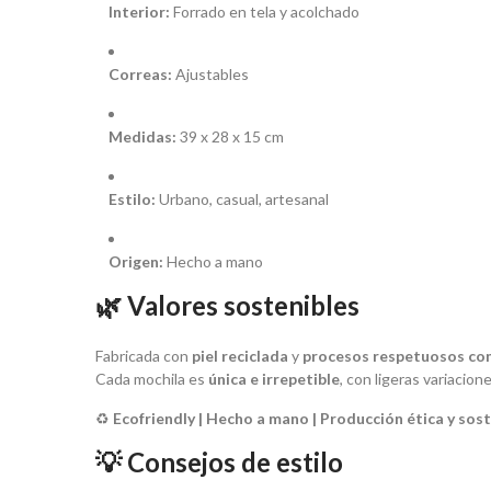
Interior:
Forrado en tela y acolchado
Correas:
Ajustables
Medidas:
39 x 28 x 15 cm
Estilo:
Urbano, casual, artesanal
Origen:
Hecho a mano
🌿 Valores sostenibles
Fabricada con
piel reciclada
y
procesos respetuosos con
Cada mochila es
única e irrepetible
, con ligeras variacion
♻️
Ecofriendly | Hecho a mano | Producción ética y sos
💡 Consejos de estilo