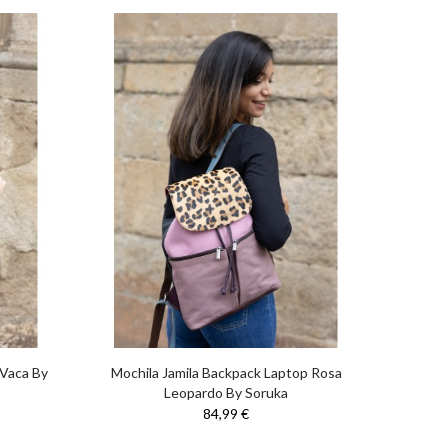
 Vaca By
Mochila Jamila Backpack Laptop Rosa
Bolso
Leopardo By Soruka
84,99 €