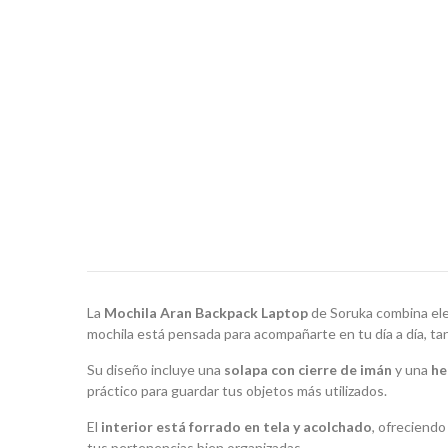
La
Mochila Aran Backpack Laptop
de Soruka combina eleg
mochila está pensada para acompañarte en tu día a día, ta
Su diseño incluye una
solapa con cierre de imán
y una
he
práctico para guardar tus objetos más utilizados.
El
interior está forrado en tela y acolchado
, ofreciendo
tus pertenencias bien organizadas.