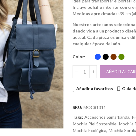
ideal para transportar el portátil 
Incluye
bolsillo interior con cr
Medidas aproximadas:
39 cm (al
Nuestros artesanos seleccionan
dando vida a un producto dise
actual. Cada pieza es única y di
cualquier época del año.
Color
AÑADIR AL CAR
Añadir a favoritos
Guía de
SKU:
MOC81311
Tags:
Accesorios Samarkanda
Pi
Mochila Piel Sostenible
Mochila 
Mochila Ecológica
Mochila Soruk