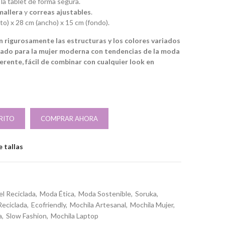
o la tablet de forma segura.
emallera
y
correas ajustables
.
to) x 28 cm (ancho) x 15 cm (fondo).
 rigurosamente las estructuras y los colores variados
ñado para la mujer moderna con tendencias de la moda
ferente, fácil de combinar con cualquier look en
RITO
COMPRAR AHORA
 tallas
el Reciclada
Moda Ética
Moda Sostenible
Soruka
Reciclada
Ecofriendly
Mochila Artesanal
Mochila Mujer
a
Slow Fashion
Mochila Laptop