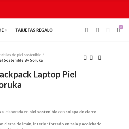
0
0
DE
TARJETAS REGALO
chilas de piel sostenible
el Sostenible By Soruka
ackpack Laptop Piel
Soruka
ka
, elaborada en
piel sostenible
con
solapa de cierre
con cierre de imán
,
interior forrado en tela y acolchado
,