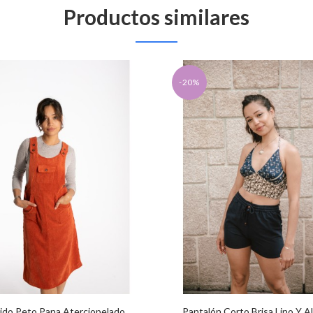
Productos similares
-20%
ido Peto Pana Aterciopelado
Pantalón Corto Brisa Lino Y 