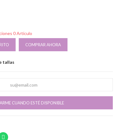
pciones
0 Artículo
RITO
COMPRAR AHORA
 tallas
CARME CUANDO ESTÉ DISPONIBLE