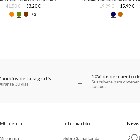
41,50 €
33,20 €
19,99 €
15,99 €
+2
10% de descuento de
Cambios de talla gratis
Suscríbete para obtener
urante 30 días
código.
Mi cuenta
Información
Newsl
¿Q
Mi cuenta
Sobre Samarkanda