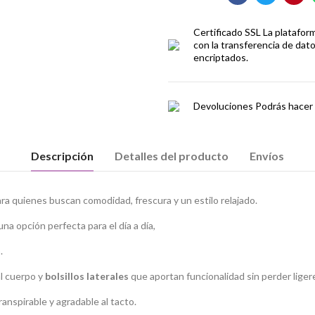
Certificado SSL
La platafor
con la transferencia de dat
encriptados.
Devoluciones
Podrás hacer 
Descripción
Detalles del producto
Envíos
ra quienes buscan comodidad, frescura y un estilo relajado.
na opción perfecta para el día a día,
.
l cuerpo y
bolsillos laterales
que aportan funcionalidad sin perder liger
transpirable y agradable al tacto.