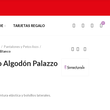
0
0
DE
TARJETAS REGALO
Pantalones y Petos lisos
 Blanco
 Algodón Palazzo
ura elástica y bolsillos laterales.