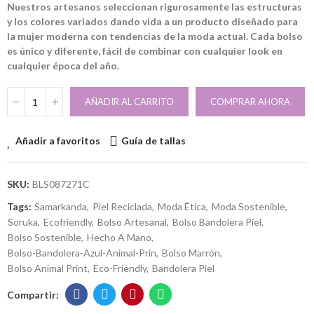
Nuestros artesanos seleccionan rigurosamente las estructuras
y los colores variados dando vida a un producto diseñado para
la mujer moderna con tendencias de la moda actual. Cada bolso
es único y diferente, fácil de combinar con cualquier look en
cualquier época del año.
AÑADIR AL CARRITO
COMPRAR AHORA
Añadir a favoritos
Guía de tallas
SKU:
BLS087271C
Tags:
Samarkanda
Piel Reciclada
Moda Ética
Moda Sostenible
Soruka
Ecofriendly
Bolso Artesanal
Bolso Bandolera Piel
Bolso Sostenible
Hecho A Mano
Bolso-Bandolera-Azul-Animal-Prin
Bolso Marrón
Bolso Animal Print
Eco-Friendly
Bandolera Piel