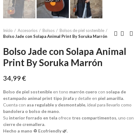
Inicio
Accesorios
Bolsos
Bolsos de piel sostenible
Bolso Jade con Solapa Animal Print By Soruka Marrón
Bolso Jade con Solapa Animal
Print By Soruka Marrón
34,99 €
Bolso de piel sostenible
en tono
marrón cuero
con
solapa de
estampado animal print tipo jirafa
y detalle en
piel amarilla
.
Cuenta con
asa regulable y desmontable
, ideal para llevarlo como
bandolera o bolso de mano
.
Su
interior forrado en tela
ofrece
tres compartimentos
, uno con
cierre de cremallera
.
Hecho a mano ♻️ Ecofriendly 🌿.