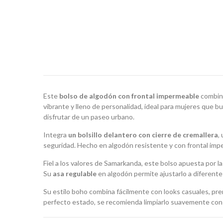
Este
bolso de algodón con frontal impermeable
combina
vibrante y lleno de personalidad, ideal para mujeres que bu
disfrutar de un paseo urbano.
Integra
un bolsillo delantero con cierre de cremallera
,
seguridad. Hecho en algodón resistente y con frontal imper
Fiel a los valores de Samarkanda, este bolso apuesta por l
Su
asa regulable
en algodón permite ajustarlo a diferent
Su estilo boho combina fácilmente con looks casuales, pre
perfecto estado, se recomienda limpiarlo suavemente con u