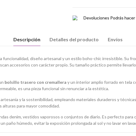
Devoluciones
Podrás hacer 
Descripción
Detalles del producto
Envíos
 funcionalidad, diseño artesanal y un estilo boho-chic irresistible. Su fr
scan accesorios con carácter propio. Su tamaño práctico permite llevarlo c
 un
bolsillo trasero con cremallera
y un interior amplio forrado en tela co
meable, es una pieza funcional sin renunciar a la estética.
a artesanía y la sostenibilidad, empleando materiales duraderos y técnicas
es alturas para mayor comodidad.
ndas denim, vestidos vaporosos o conjuntos de diario. Es perfecto para c
n paño húmedo, evitar la exposición prolongada al sol y no lavar en lava