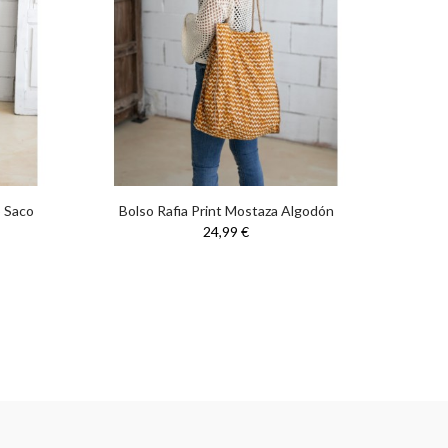
o Saco
Bolso Rafia Print Mostaza Algodón
Bols
24,99 €