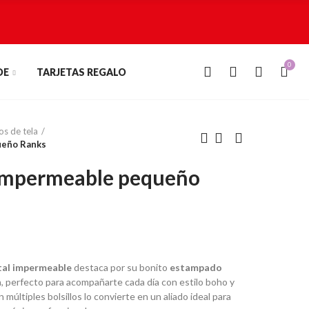
0
0
DE
TARJETAS REGALO
os de tela
ueño Ranks
 impermeable pequeño
tal impermeable
destaca por su bonito
estampado
h
, perfecto para acompañarte cada día con estilo boho y
múltiples bolsillos lo convierte en un aliado ideal para