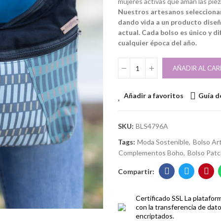
mujeres activas que aman las piez
Nuestros artesanos seleccionan
dando vida a un producto dise
actual. Cada bolso es único y di
cualquier época del año.
AÑADIR AL CAR
Añadir a favoritos
Guía de
SKU:
BLS4796A
Tags:
Moda Sostenible
Bolso Ar
Complementos Boho
Bolso Pat
Certificado SSL
La platafor
con la transferencia de dat
encriptados.