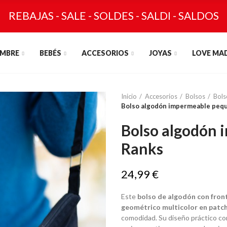
REBAJAS - SALE - SOLDES - SALDI - SALDOS
MBRE
BEBÉS
ACCESORIOS
JOYAS
LOVE MA
Inicio
Accesorios
Bolsos
Bols
Bolso algodón impermeable peq
Bolso algodón
Ranks
24,99 €
Este
bolso de algodón con fron
geométrico multicolor en patc
comodidad. Su diseño práctico con 