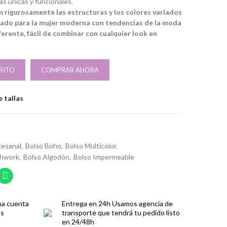
as únicas y funcionales.
 rigurosamente las estructuras y los colores variados
ñado para la mujer moderna con tendencias de la moda
ferente, fácil de combinar con cualquier look en
RITO
COMPRAR AHORA
 tallas
tesanal
Bolso Boho
Bolso Multicolor
chwork
Bolso Algodón
Bolso Impermeable
ma cuenta
Entrega en 24h
Usamos agencia de
os
transporte que tendrá tu pedido listo
en 24/48h