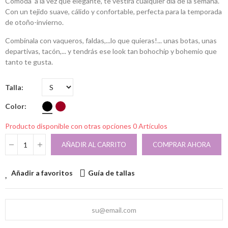
Cómoda a la vez que elegante, te vestirá cualquier día de la semana.
Con un tejido suave, cálido y confortable, perfecta para la temporada
de otoño-invierno.
Combínala con vaqueros, faldas,...lo que quieras!... unas botas, unas
departivas, tacón,... y tendrás ese look tan bohochip y bohemio que
tanto te gusta.
Talla
Color
Producto disponible con otras opciones
0 Artículos
AÑADIR AL CARRITO
COMPRAR AHORA
Añadir a favoritos
Guía de tallas