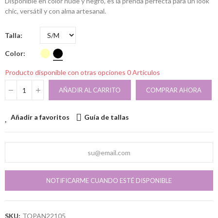
Disponible en color nude y negro, es la prenda perfecta para un look
chic, versátil y con alma artesanal.
Talla
Color
Producto disponible con otras opciones
0 Artículos
AÑADIR AL CARRITO
COMPRAR AHORA
Añadir a favoritos
Guía de tallas
NOTIFICARME CUANDO ESTÉ DISPONIBLE
SKU:
TOPAN22105