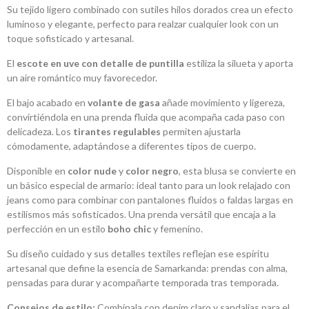
Su tejido ligero combinado con sutiles hilos dorados crea un efecto
luminoso y elegante, perfecto para realzar cualquier look con un
toque sofisticado y artesanal.
El
escote en uve con detalle de puntilla
estiliza la silueta y aporta
un aire romántico muy favorecedor.
El bajo acabado en
volante de gasa
añade movimiento y ligereza,
convirtiéndola en una prenda fluida que acompaña cada paso con
delicadeza. Los
tirantes regulables
permiten ajustarla
cómodamente, adaptándose a diferentes tipos de cuerpo.
Disponible en
color nude
y
color negro
, esta blusa se convierte en
un básico especial de armario: ideal tanto para un look relajado con
jeans como para combinar con pantalones fluidos o faldas largas en
estilismos más sofisticados. Una prenda versátil que encaja a la
perfección en un estilo
boho chic
y femenino.
Su diseño cuidado y sus detalles textiles reflejan ese espíritu
artesanal que define la esencia de Samarkanda: prendas con alma,
pensadas para durar y acompañarte temporada tras temporada.
Consejos de estilo:
Combínala con denim claro y sandalias para el