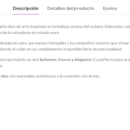
Descripción
Detalles del producto
Envíos
ña obra de arte inspirada en la belleza serena del océano. Elaborado 
 de la naturaleza en estado puro.
a bajo los pies, las mareas tranquilas y los pequeños tesoros que el mar de
iendo el collar en un complemento irrepetible lleno de personalidad.
scote aportando un aire
bohemio, fresco y elegante
. Es perfecto para ac
a.
rales
, los materiales auténticos y la conexión con el mar.