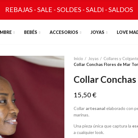
REBAJAS - SALE - SOLDES - SALDI - SALDOS
MBRE
BEBÉS
ACCESORIOS
JOYAS
LOVE MA
Inicio
Joyas
Collares y Colgant
Collar Conchas Flores de Mar To
Collar Conchas 
15,50 €
Collar
artesanal
elaborado con pe
marinas.
Una pieza única que captura la
es
a cualquier look.