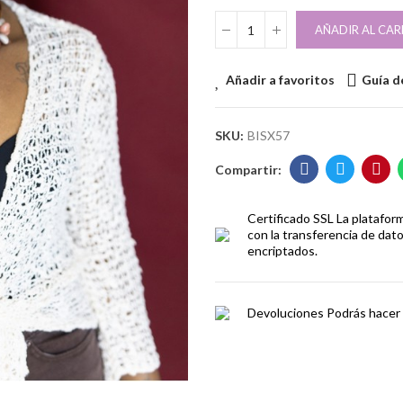
AÑADIR AL CAR
Añadir a favoritos
Guía de
SKU:
BISX57
Certificado SSL
La platafor
con la transferencia de dat
encriptados.
Devoluciones
Podrás hacer 