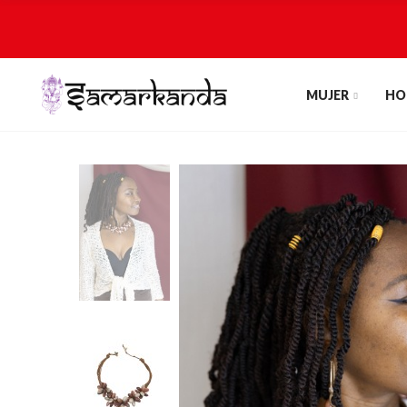
MUJER
HO