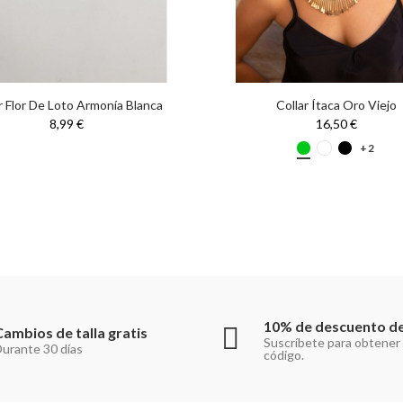
r Flor De Loto Armonía Blanca
Collar Ítaca Oro Viejo
8,99 €
16,50 €
+2
10% de descuento de
Cambios de talla gratis
Suscríbete para obtener
urante 30 días
código.