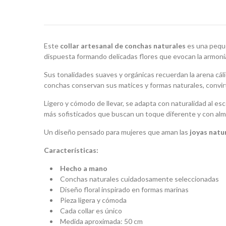
Este
collar artesanal de conchas naturales
es una peque
dispuesta formando delicadas flores que evocan la armonía
Sus tonalidades suaves y orgánicas recuerdan la arena cálid
conchas conservan sus matices y formas naturales, convirt
Ligero y cómodo de llevar, se adapta con naturalidad al e
más sofisticados que buscan un toque diferente y con alm
Un diseño pensado para mujeres que aman las
joyas natu
Características:
Hecho a mano
Conchas naturales cuidadosamente seleccionadas
Diseño floral inspirado en formas marinas
Pieza ligera y cómoda
Cada collar es único
Medida aproximada: 50 cm