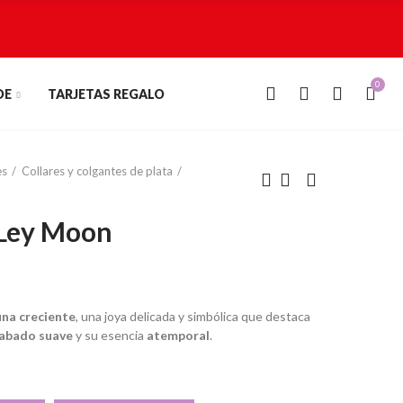
0
0
DE
TARJETAS REGALO
es
Collares y colgantes de plata
 Ley Moon
una creciente
, una joya delicada y simbólica que destaca
abado suave
y su esencia
atemporal
.