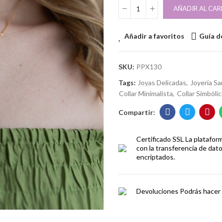
AÑADIR AL CAR
Añadir a favoritos
Guía de
SKU:
PPX130
Tags:
Joyas Delicadas
Joyería S
Collar Minimalista
Collar Simbóli
Certificado SSL
La platafor
con la transferencia de dat
encriptados.
Devoluciones
Podrás hacer 