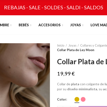
REBAJAS - SALE - SOLDES - SALDI - SALDOS
MBRE
BEBÉS
ACCESORIOS
JOYAS
LOVE MA
Inicio
Joyas
Collares y Colgant
Collar Plata de Ley Moon
Collar Plata de
19,99 €
Collar de
plata
con colgante de
l
por su
diseño minimalista
, su
ac
Color