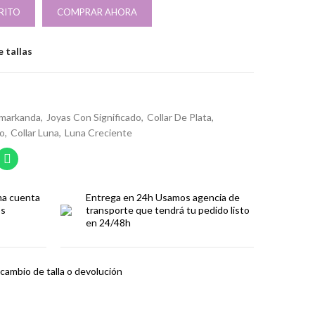
RITO
COMPRAR AHORA
 tallas
amarkanda
Joyas Con Significado
Collar De Plata
co
Collar Luna
Luna Creciente
ma cuenta
Entrega en 24h
Usamos agencia de
os
transporte que tendrá tu pedido listo
en 24/48h
cambio de talla o devolución