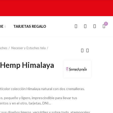
0
0
DE
TARJETAS REGALO
uches
Neceser y Estuches tela
 Hemp Himalaya
color colección Himalaya natural con dos cremalleras.
pequeño y ligero, imprescindible para llevar tus
os y en el otro, tarjetas, DNI...
 sus diseños ligeros, versátiles y sobre todo, atemporales.