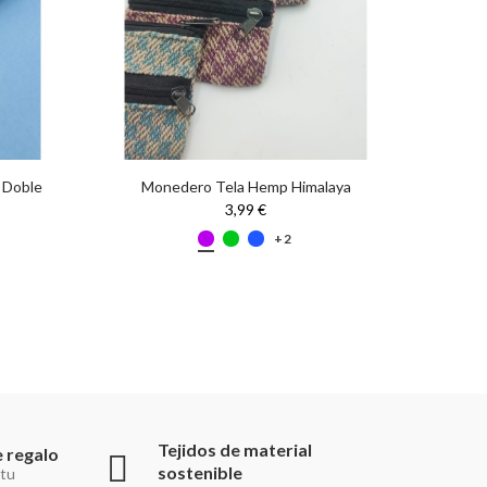
 Doble
Monedero Tela Hemp Himalaya
Mone
3,99 €
+2
Tejidos de material
 regalo
sostenible
 tu