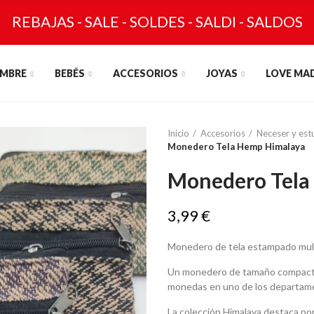
REBAJAS - SALE - SOLDES - SALDI - SALDOS
MBRE
BEBÉS
ACCESORIOS
JOYAS
LOVE MA
Inicio
Accesorios
Neceser y est
Monedero Tela Hemp Himalaya
Monedero Tela
3,99 €
Monedero de tela estampado multi
Un monedero de tamaño compacto, 
monedas en uno de los departament
La colección Himalaya destaca por