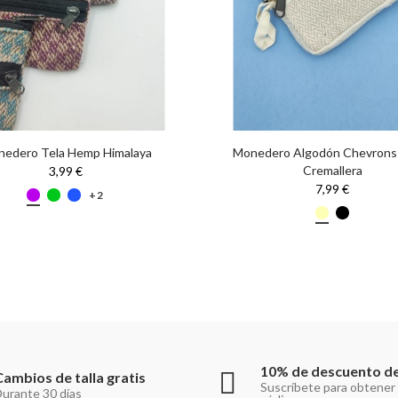
edero Tela Hemp Himalaya
Monedero Algodón Chevrons
Cremallera
3,99 €
7,99 €
+2
10% de descuento de
Cambios de talla gratis
Suscríbete para obtener
urante 30 días