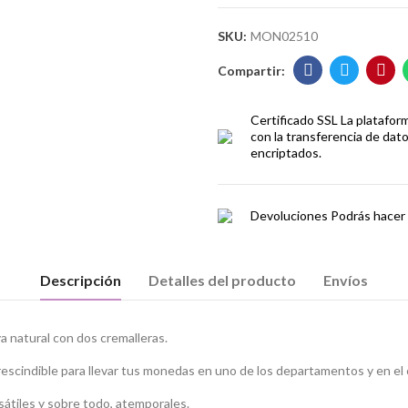
SKU:
MON02510
Certificado SSL
La platafor
con la transferencia de dat
encriptados.
Devoluciones
Podrás hacer 
Descripción
Detalles del producto
Envíos
 natural con dos cremalleras.
indible para llevar tus monedas en uno de los departamentos y en el otr
sátiles y sobre todo, atemporales.