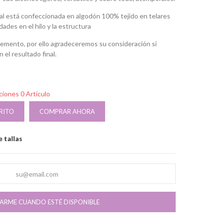
al está confeccionada en algodón 100% tejido en telares
idades en el hilo y la estructura
lemento, por ello agradeceremos su consideración si
el resultado final.
pciones
0 Artículo
RITO
COMPRAR AHORA
 tallas
CARME CUANDO ESTÉ DISPONIBLE