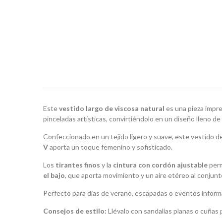
Este
vestido largo de viscosa natural
es una pieza impre
pinceladas artísticas, convirtiéndolo en un diseño lleno de
Confeccionado en un tejido ligero y suave, este vestido d
V
aporta un toque femenino y sofisticado.
Los
tirantes finos
y la
cintura con cordón ajustable
perm
el bajo
, que aporta movimiento y un aire etéreo al conjunt
Perfecto para días de verano, escapadas o eventos informal
Consejos de estilo:
Llévalo con sandalias planas o cuñas 