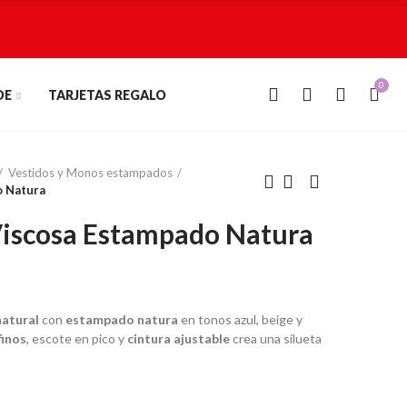
0
0
DE
TARJETAS REGALO
Vestidos y Monos estampados
o Natura
Viscosa Estampado Natura
natural
con
estampado natura
en tonos azul, beige y
finos
, escote en pico y
cintura ajustable
crea una silueta