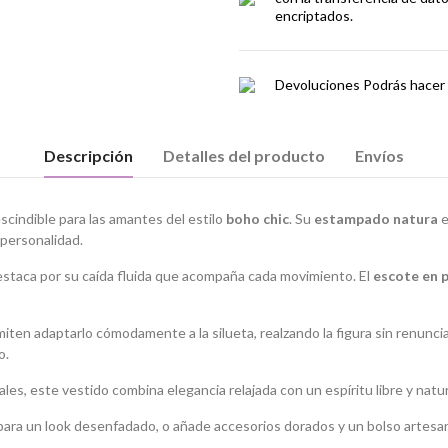
encriptados.
Devoluciones
Podrás hacer 
Descripción
Detalles del producto
Envíos
scindible para las amantes del estilo
boho chic
. Su
estampado natura
e
 personalidad.
estaca por su caída fluida que acompaña cada movimiento. El
escote en 
iten adaptarlo cómodamente a la silueta, realzando la figura sin renunci
o.
es, este vestido combina elegancia relajada con un espíritu libre y natur
para un look desenfadado, o añade accesorios dorados y un bolso artesana