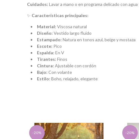
Cuidados:
Lavar a mano o en programa delicado con agua fría
✨
Características principales:
Material:
Viscosa natural
Diseño:
Vestido largo fluido
Estampado:
Natura en tonos azul, beige y mostaza
Escote:
Pico
Espalda:
En V
Tirantes:
Finos
Cintura:
Ajustable con cordón
Bajo:
Con volante
Estilo:
Boho, relajado, elegante
-20%
-20%