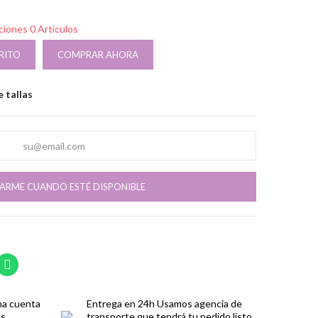
pciones
0 Artículos
RITO
COMPRAR AHORA
 tallas
CARME CUANDO ESTÉ DISPONIBLE
ma cuenta
Entrega en 24h
Usamos agencia de
os
transporte que tendrá tu pedido listo