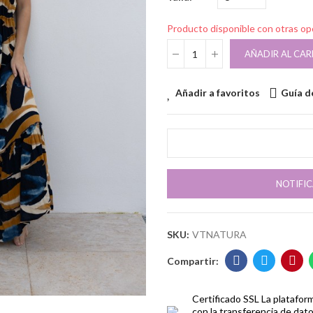
Producto disponible con otras o
AÑADIR AL CAR
Añadir a favoritos
Guía de
NOTIFI
SKU:
VTNATURA
Certificado SSL
La platafor
con la transferencia de dat