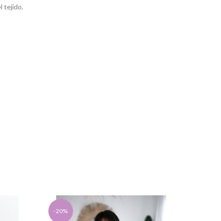
 tejido.
-20%
-20%