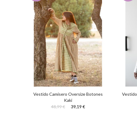
dón
Vestido Camisero Oversize Botones
Vestido
es
Kaki
48,99 €
39,19 €