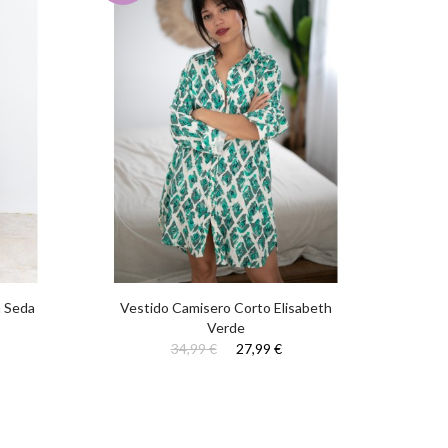
a Seda
Vestido Camisero Corto Elisabeth
Ve
Verde
34,99 €
27,99 €