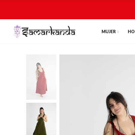
MUJER
HO