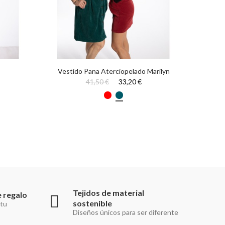
Vestido Pana Aterciopelado Marilyn
Ves
41,50 €
33,20 €
Tejidos de material
 regalo
sostenible
 tu
Diseños únicos para ser diferente