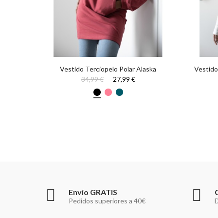
ro
Vestido Terciopelo Polar Alaska
Vestido
34,99 €
27,99 €
Envío GRATIS
Pedidos superiores a 40€
D