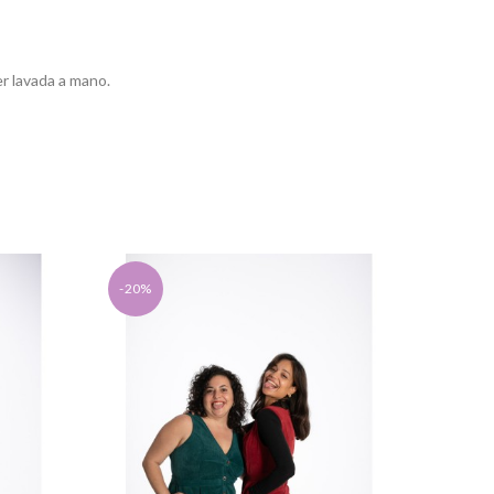
er lavada a mano.
-20%
-20%