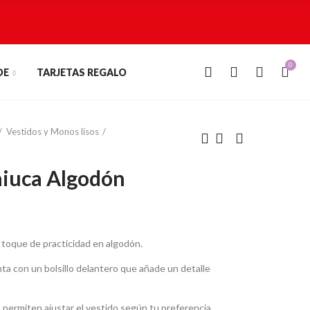
0
0
DE
TARJETAS REGALO
Vestidos y Monos lisos
aiuca Algodón
 toque de practicidad en algodón.
a con un bolsillo delantero que añade un detalle
 permiten ajustar el vestido según tu preferencia,