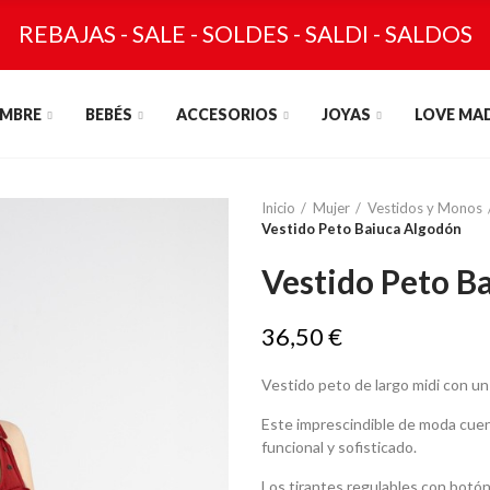
REBAJAS - SALE - SOLDES - SALDI - SALDOS
MBRE
BEBÉS
ACCESORIOS
JOYAS
LOVE MA
Inicio
Mujer
Vestidos y Monos
Vestido Peto Baiuca Algodón
Vestido Peto B
36,50 €
Vestido peto de largo midi con un
Este imprescindible de moda cuent
funcional y sofisticado.
Los tirantes regulables con botón