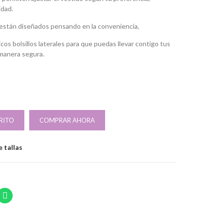
idad.
están diseñados pensando en la conveniencia,
cos bolsillos laterales para que puedas llevar contigo tus
manera segura.
RITO
COMPRAR AHORA
 tallas