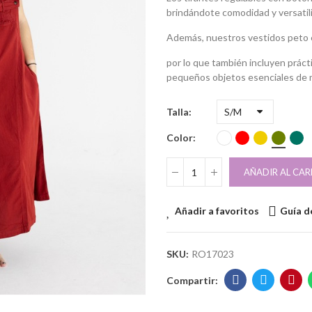
brindándote comodidad y versatil
Además, nuestros vestidos peto 
por lo que también incluyen prácti
pequeños objetos esenciales de 
Talla
Color
AÑADIR AL CAR
Añadir a favoritos
Guía de
SKU:
RO17023